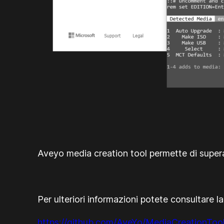
Aveyo media creation tool permette di superare
Per ulteriori informazioni potete consultare l
https://github.com/AveYo/MediaCreationTool