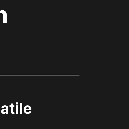
n
atile