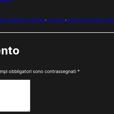
aggiornamento windows
, 
microsoft
, 
scaricare windows grati
ento
ampi obbligatori sono contrassegnati
*