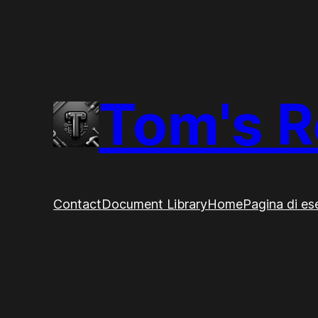
Vai
al
contenuto
Tom's R
Contact
Document Library
Home
Pagina di e