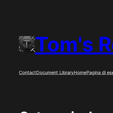
Vai
al
contenuto
Tom's R
Contact
Document Library
Home
Pagina di e